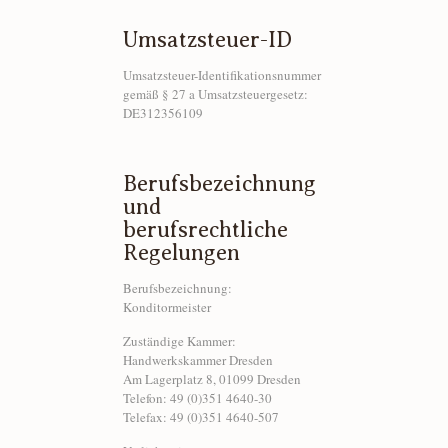
Umsatzsteuer-ID
Umsatzsteuer-Identifikationsnummer
gemäß § 27 a Umsatzsteuergesetz:
DE312356109
Berufsbezeichnung
und
berufsrechtliche
Regelungen
Berufsbezeichnung:
Konditormeister
Zuständige Kammer:
Handwerkskammer Dresden
Am Lagerplatz 8, 01099 Dresden
Telefon: 49 (0)351 4640-30
Telefax: 49 (0)351 4640-507