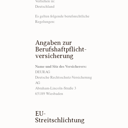
Verliehen in:
Deutschland
Es gelten folgende berufsrechtliche
Regelungen:
Angaben zur
Berufs­haftpflicht­
versicherung
Name und Sitz des Versicherers:
DEURAG
Deutsche Rechtsschutz-Versicherung
AG
Abraham-Lincoln-Straße 3
65189 Wiesbaden
EU-
Streitschlichtung