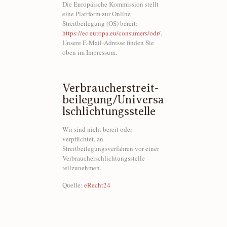
Die Europäische Kommission stellt
eine Plattform zur Online-
Streitbeilegung (OS) bereit:
https://ec.europa.eu/consumers/odr/
.
Unsere E-Mail-Adresse finden Sie
oben im Impressum.
Verbraucher­streit­
beilegung/Universa
l­schlichtungs­stelle
Wir sind nicht bereit oder
verpflichtet, an
Streitbeilegungsverfahren vor einer
Verbraucherschlichtungsstelle
teilzunehmen.
Quelle:
eRecht24